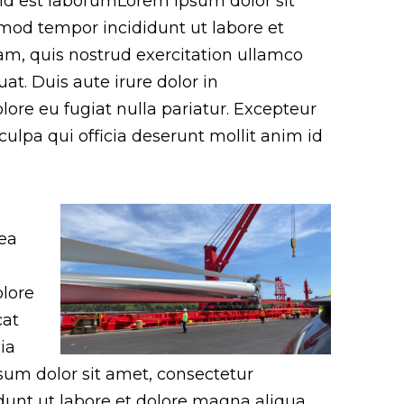
m id est laborumLorem ipsum dolor sit
smod tempor incididunt ut labore et
m, quis nostrud exercitation ullamco
at. Duis aute irure dolor in
olore eu fugiat nulla pariatur. Excepteur
culpa qui officia deserunt mollit anim id
 ea
olore
cat
ia
sum dolor sit amet, consectetur
dunt ut labore et dolore magna aliqua.